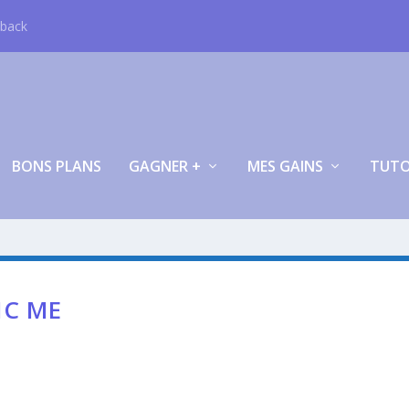
hback
BONS PLANS
GAGNER +
MES GAINS
TUT
IC ME