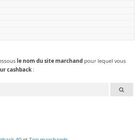
dessous
le nom du site marchand
pour lequel vous
eur cashback
:
hback 40
et
Top marchands