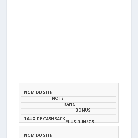
NOM
NOTE
TAU
DU
(SUR
CLASSEMENT
BONUS
CAS
SITE
5)