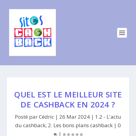
QUEL EST LE MEILLEUR SITE
DE CASHBACK EN 2024 ?
Posté par
Cédric
|
26 Mar 2024
|
1.2 - L'actu
du cashback
,
2. Les bons plans cashback
|
0
|