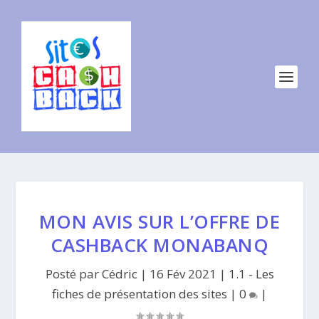
MON AVIS SUR L’OFFRE DE
CASHBACK MONABANQ
Posté par
Cédric
|
16 Fév 2021
|
1.1 - Les
fiches de présentation des sites
|
0
|