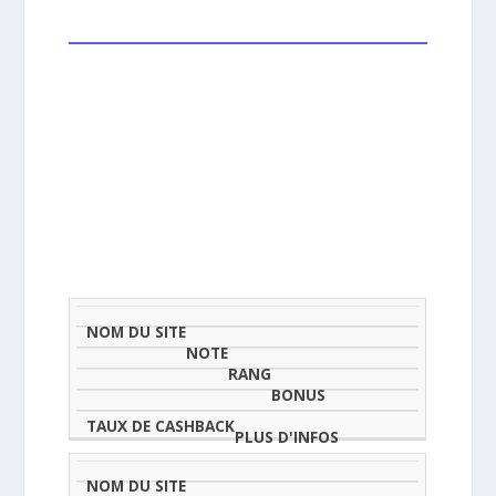
NOM
NOTE
TAU
DU
(SUR
CLASSEMENT
BONUS
CAS
SITE
5)