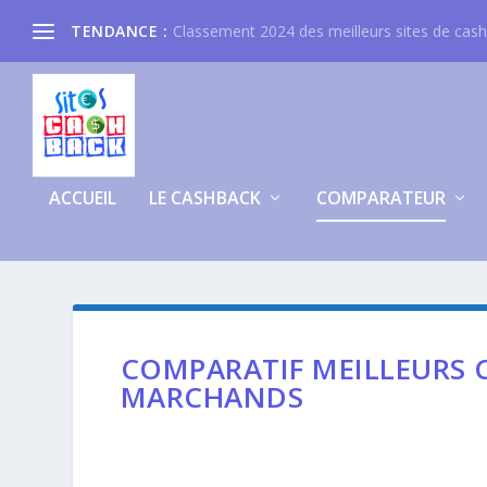
TENDANCE :
Classement 2024 des meilleurs sites de cas
ACCUEIL
LE CASHBACK
COMPARATEUR
COMPARATIF MEILLEURS C
MARCHANDS