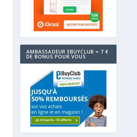
AMBASSADEUR EBUYCLUB = 7 €
DE BONUS POUR VOUS