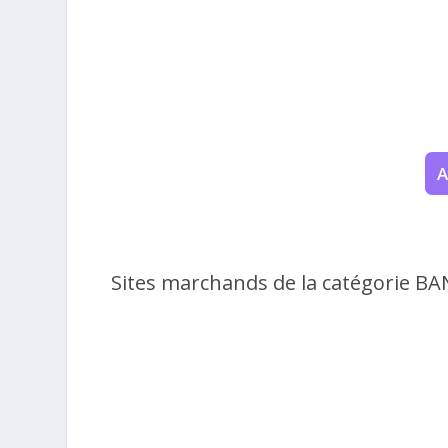
A
Sites marchands de la catégorie B