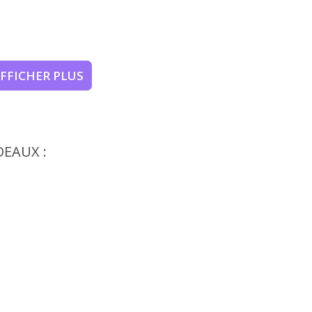
FFICHER PLUS
DEAUX :