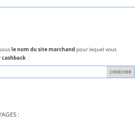
ssous
le nom du site marchand
pour lequel vous
ur cashback
:
YAGES :