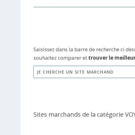
Saisissez
dans la barre de recherche ci de
souhaitez comparer et
trouver le meille
Sites marchands de la catégorie VO