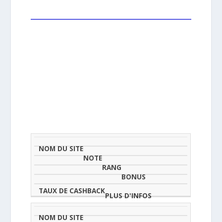
NOM
NOTE
TAU
DU
(SUR
CLASSEMENT
BONUS
CAS
SITE
5)