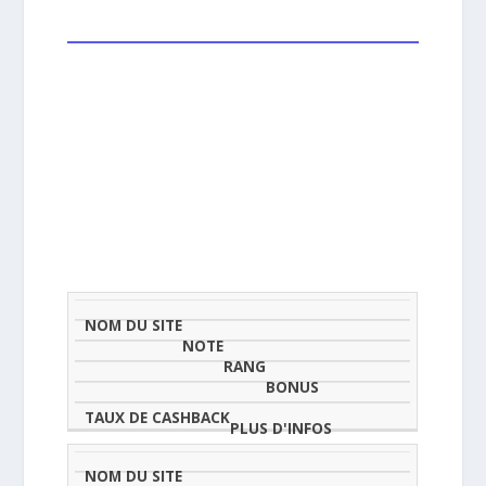
NOM
NOTE
TAU
DU
(SUR
CLASSEMENT
BONUS
CAS
SITE
5)