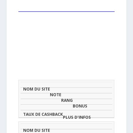
NOM
NOTE
TAU
DU
(SUR
CLASSEMENT
BONUS
CAS
SITE
5)