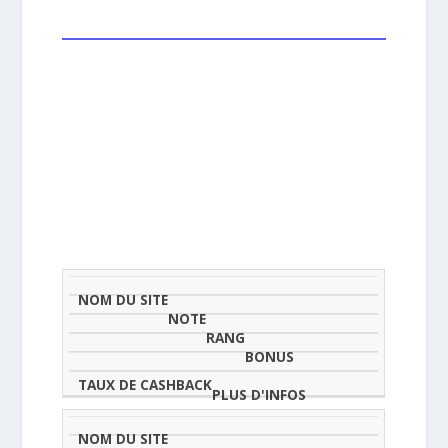
NOM
NOTE
TAU
DU
(SUR
CLASSEMENT
BONUS
CAS
SITE
5)