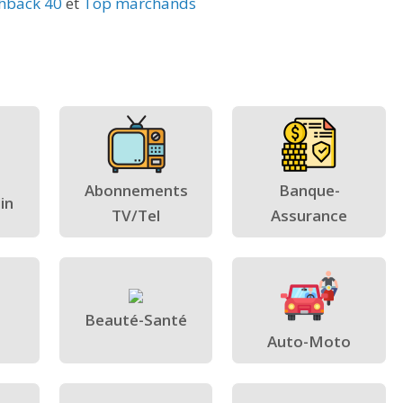
hback 40
et
Top marchands
Abonnements
Banque-
in
TV/Tel
Assurance
Beauté-Santé
Auto-Moto