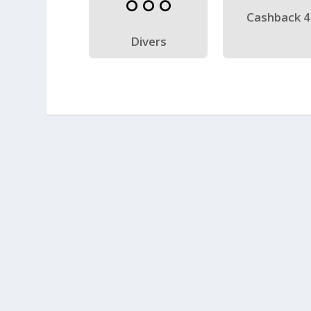
Cashback 
Divers