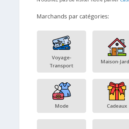
Marchands par catégories:
Voyage-
Maison-Jard
Transport
Mode
Cadeaux