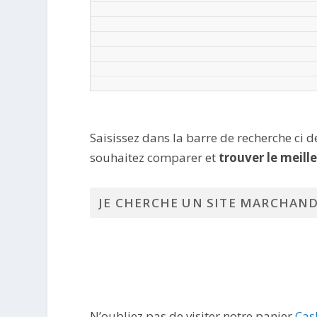
Saisissez dans la barre de recherche ci 
souhaitez comparer et
trouver le meill
N’oubliez pas de visiter notre panier
Cas