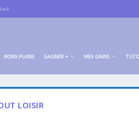
hback
BONS PLANS
GAGNER +
MES GAINS
TUT
OUT LOISIR