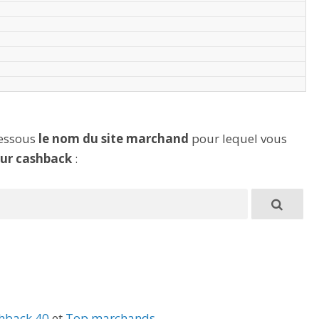
dessous
le nom du site marchand
pour lequel vous
eur cashback
:
hback 40
et
Top marchands