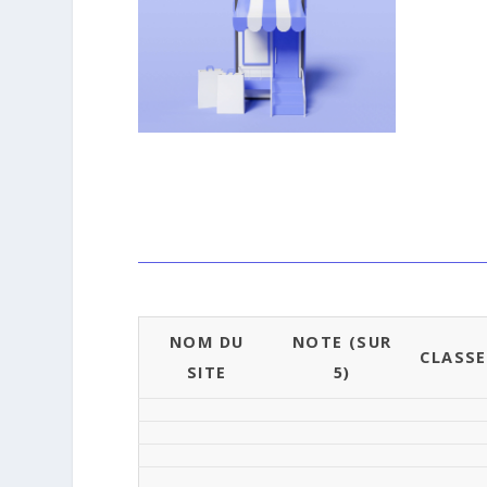
NOM DU
NOTE (SUR
CLASS
SITE
5)