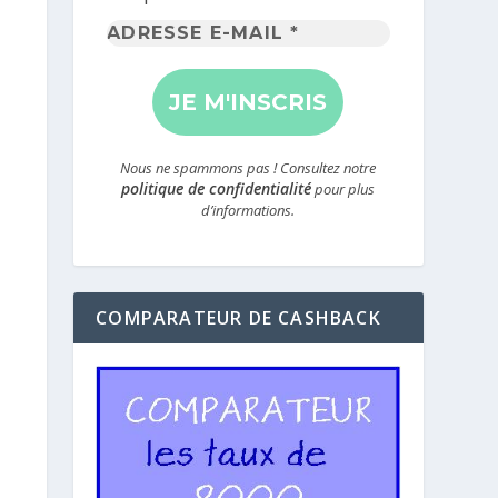
Adresse
e-
mail
*
Nous ne spammons pas ! Consultez notre
politique de confidentialité
pour plus
d’informations.
COMPARATEUR DE CASHBACK