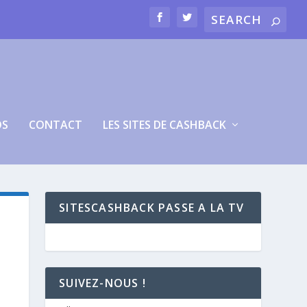
OS
CONTACT
LES SITES DE CASHBACK
SITESCASHBACK PASSE A LA TV
SUIVEZ-NOUS !