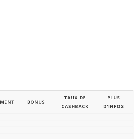
TAUX DE
PLUS
EMENT
BONUS
CASHBACK
D’INFOS