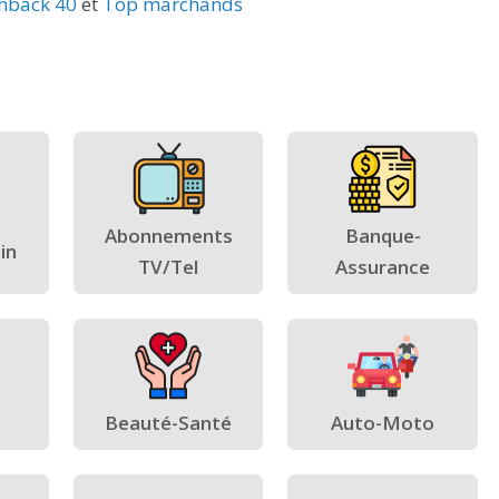
hback 40
et
Top marchands
Abonnements
Banque-
in
TV/Tel
Assurance
Beauté-Santé
Auto-Moto