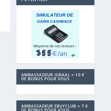
AMBASSADEUR IGRAAL = 10 €
DE BONUS POUR VOUS
AMBASSADEUR EBUYCLUB = 7 €
DE BONUS POUR VOUS