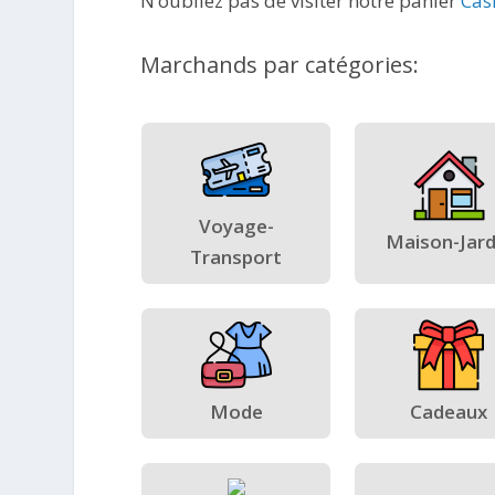
N’oubliez pas de visiter notre panier
Cas
Marchands par catégories:
Voyage-
Maison-Jard
Transport
Mode
Cadeaux