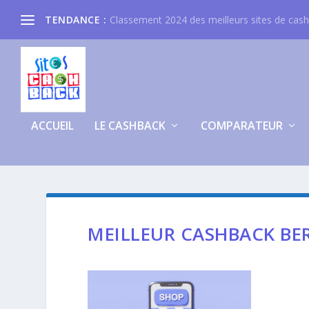
TENDANCE :
Classement 2024 des meilleurs sites de cas
ACCUEIL
LE CASHBACK
COMPARATEUR
MEILLEUR CASHBACK B