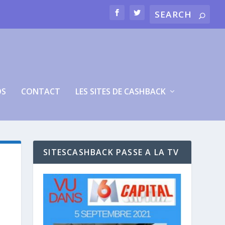
OS
CONTACT
LES SITES DE CASHBACK
SITESCASHBACK PASSE A LA TV