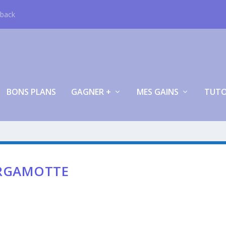
hback
BONS PLANS
GAGNER +
MES GAINS
TUT
ERGAMOTTE