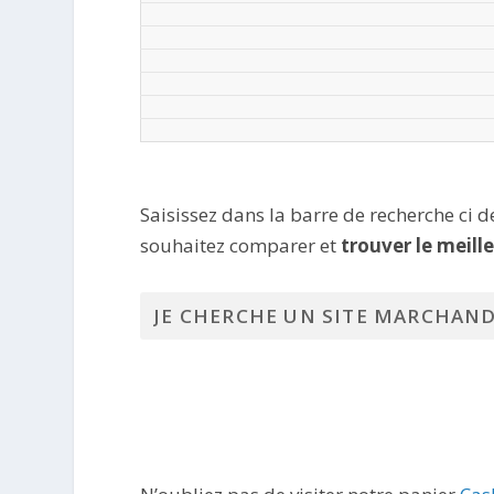
Saisissez dans la barre de recherche ci 
souhaitez comparer et
trouver le meill