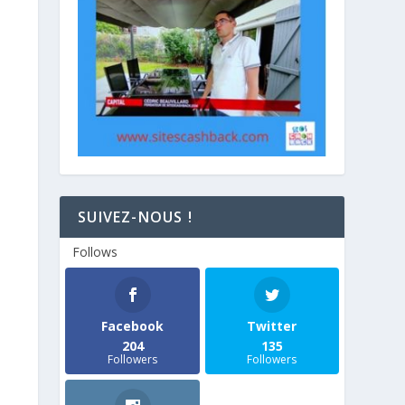
SUIVEZ-NOUS !
Follows
Facebook
Twitter
204
135
Followers
Followers