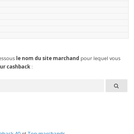
dessous
le nom du site marchand
pour lequel vous
eur cashback
:
hback 40
et
Top marchands