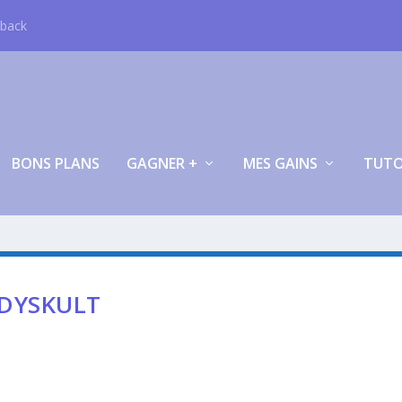
hback
BONS PLANS
GAGNER +
MES GAINS
TUT
ODYSKULT