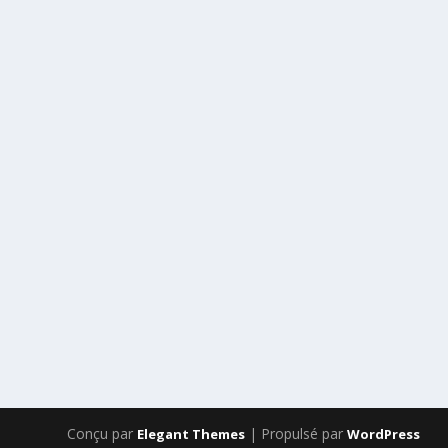
Conçu par
| Propulsé par
Elegant Themes
WordPress