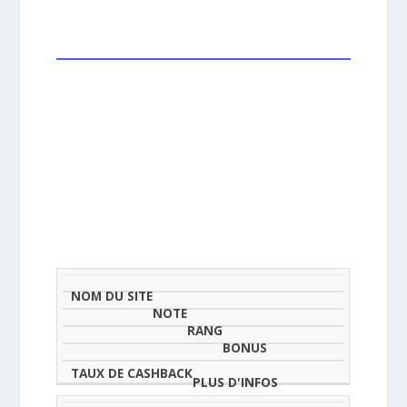
NOM
NOTE
TAU
DU
(SUR
CLASSEMENT
BONUS
CAS
SITE
5)