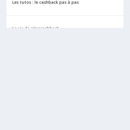
Les tutos : le cashback pas à pas
La vie de sitescashback
Gains (preuves de paiement)
Mentions Légales
BLOGS À DÉCOUVRIR
Leclubargent