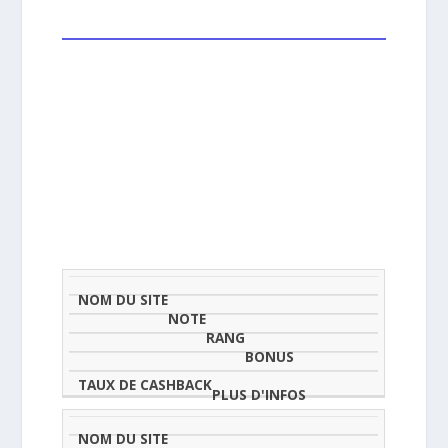
NOM
NOTE
TAU
DU
(SUR
CLASSEMENT
BONUS
CAS
SITE
5)