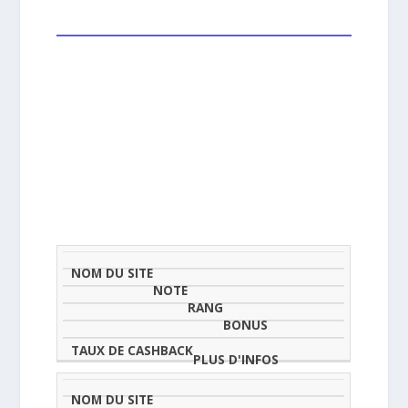
NOM
NOTE
TAU
DU
(SUR
CLASSEMENT
BONUS
CAS
SITE
5)