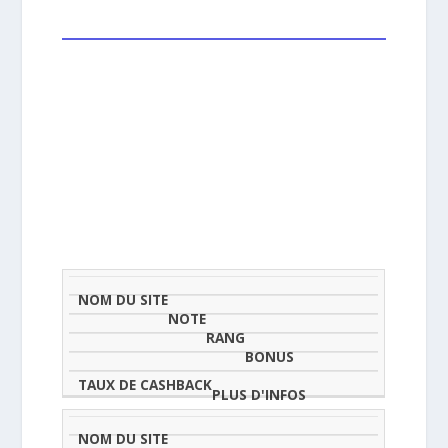
NOM
NOTE
TAU
DU
(SUR
CLASSEMENT
BONUS
CAS
SITE
5)