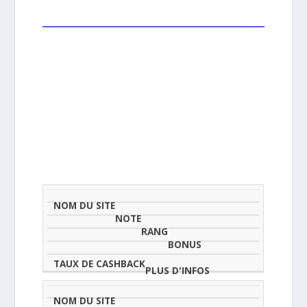
NOM
NOTE
TAU
DU
(SUR
CLASSEMENT
BONUS
CAS
SITE
5)