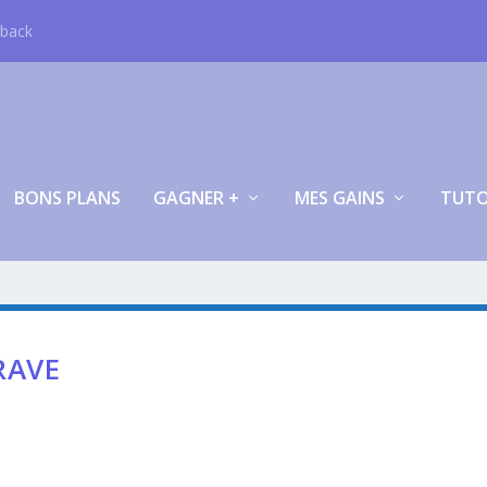
hback
BONS PLANS
GAGNER +
MES GAINS
TUT
RAVE