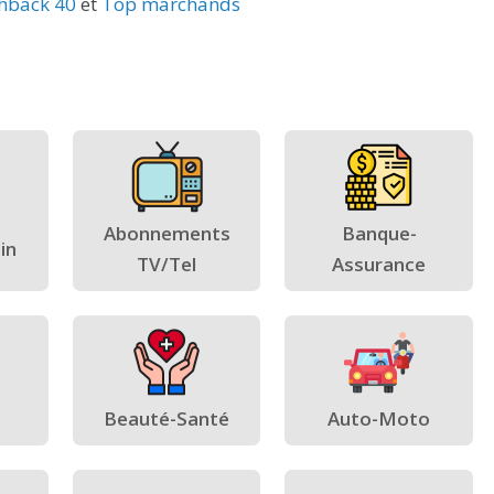
hback 40
et
Top marchands
Abonnements
Banque-
in
TV/Tel
Assurance
Beauté-Santé
Auto-Moto