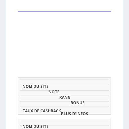
NOM
NOTE
TAU
DU
(SUR
CLASSEMENT
BONUS
CAS
SITE
5)