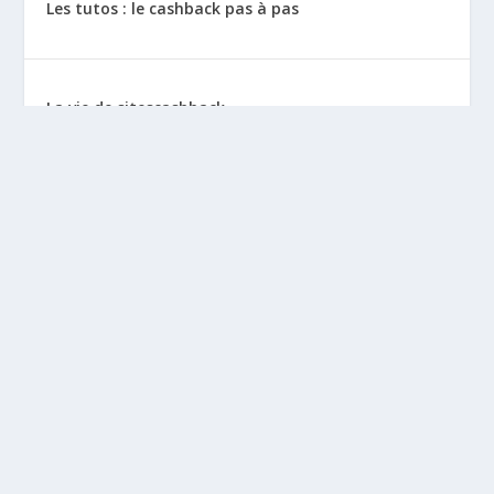
Les tutos : le cashback pas à pas
La vie de sitescashback
Gains (preuves de paiement)
Mentions Légales
BLOGS À DÉCOUVRIR
Leclubargent