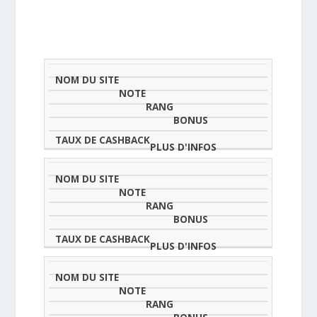
NOM
NOTE
TAU
DU
(SUR
CLASSEMENT
BONUS
CAS
SITE
5)