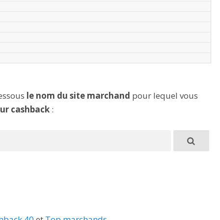
dessous
le nom du site marchand
pour lequel vous
eur cashback
:
hback 40
et
Top marchands