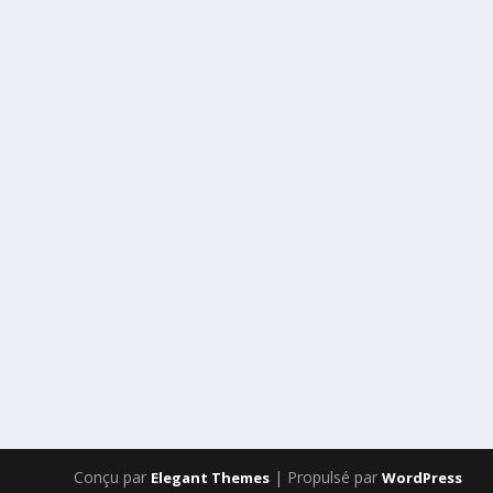
Conçu par
| Propulsé par
Elegant Themes
WordPress