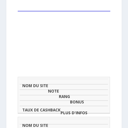
NOM
NOTE
TAU
DU
(SUR
CLASSEMENT
BONUS
CAS
SITE
5)