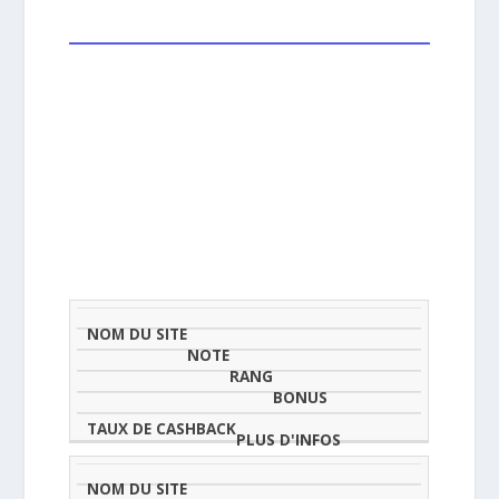
NOM
NOTE
TAU
DU
(SUR
CLASSEMENT
BONUS
CAS
SITE
5)