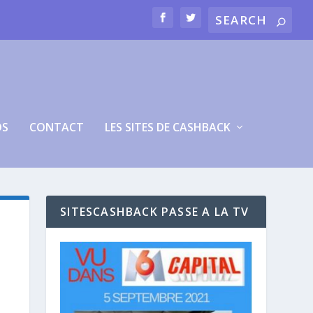
OS
CONTACT
LES SITES DE CASHBACK
SITESCASHBACK PASSE A LA TV