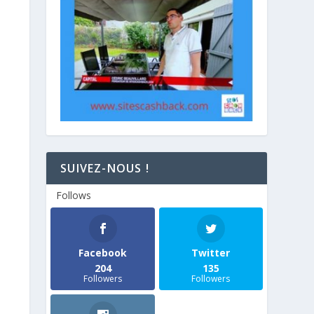
SUIVEZ-NOUS !
Follows
Facebook
Twitter
204
135
Followers
Followers