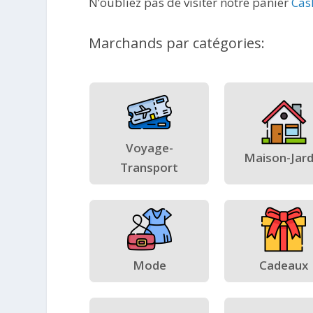
N’oubliez pas de visiter notre panier
Cas
Marchands par catégories:
Voyage-
Maison-Jard
Transport
Mode
Cadeaux