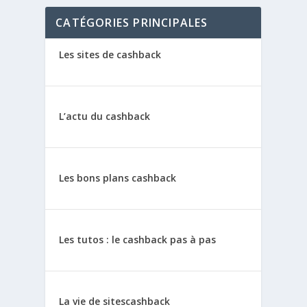
CATÉGORIES PRINCIPALES
Les sites de cashback
L’actu du cashback
Les bons plans cashback
Les tutos : le cashback pas à pas
La vie de sitescashback