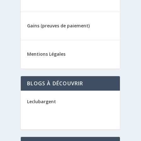
Gains (preuves de paiement)
Mentions Légales
BLOGS À DÉCOUVRIR
Leclubargent