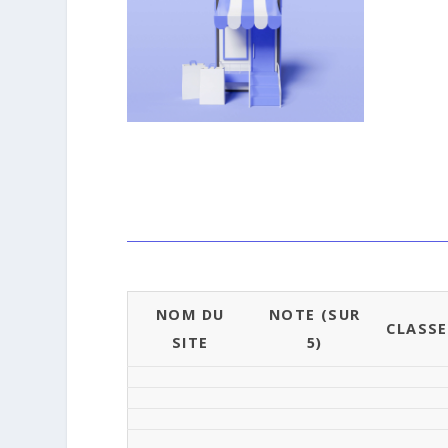
NOM DU
NOTE (SUR
CLASS
SITE
5)