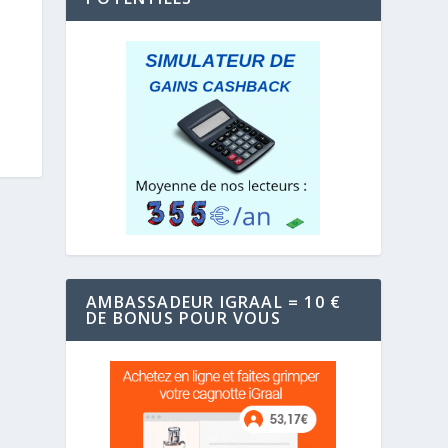
AMBASSADEUR IGRAAL = 10 €
DE BONUS POUR VOUS