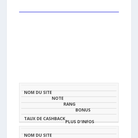
NOM
NOTE
TAU
DU
(SUR
CLASSEMENT
BONUS
CAS
SITE
5)