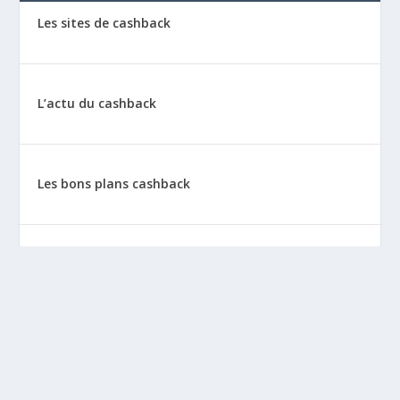
Les sites de cashback
L’actu du cashback
Les bons plans cashback
Les tutos : le cashback pas à pas
La vie de sitescashback