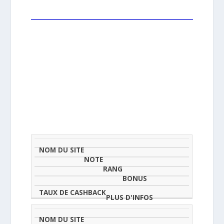
NOM
NOTE
TAU
DU
(SUR
CLASSEMENT
BONUS
CAS
SITE
5)