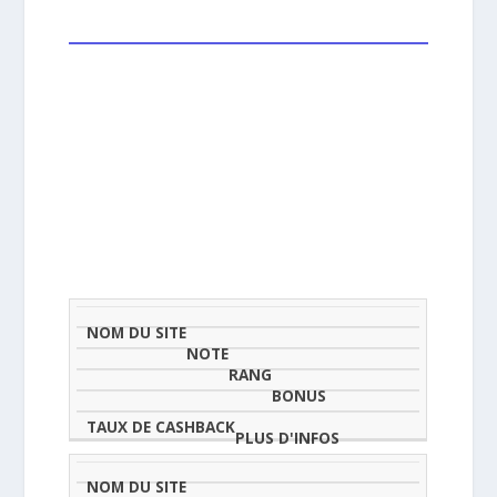
NOM
NOTE
TAU
DU
(SUR
CLASSEMENT
BONUS
CAS
SITE
5)