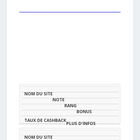
NOM
NOTE
TAU
DU
(SUR
CLASSEMENT
BONUS
CAS
SITE
5)