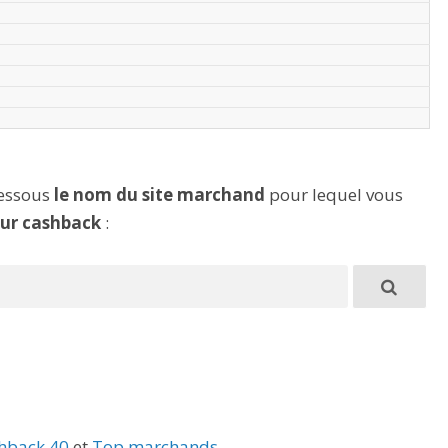
dessous
le nom du site marchand
pour lequel vous
eur cashback
:
hback 40
et
Top marchands