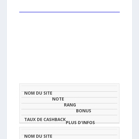
NOM
NOTE
TAU
DU
(SUR
CLASSEMENT
BONUS
CAS
SITE
5)