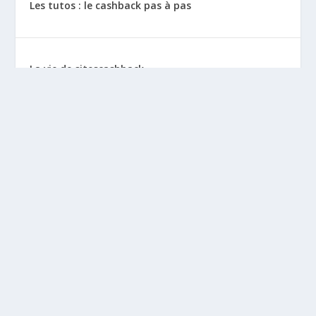
Les tutos : le cashback pas à pas
La vie de sitescashback
Gains (preuves de paiement)
Mentions Légales
BLOGS À DÉCOUVRIR
Leclubargent