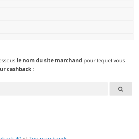
dessous
le nom du site marchand
pour lequel vous
eur cashback
:
hback 40
et
Top marchands