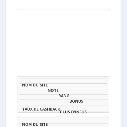
NOM
NOTE
TAU
DU
(SUR
CLASSEMENT
BONUS
CAS
SITE
5)