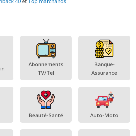
hback 40
et
Top marchands
Abonnements
Banque-
in
TV/Tel
Assurance
Beauté-Santé
Auto-Moto