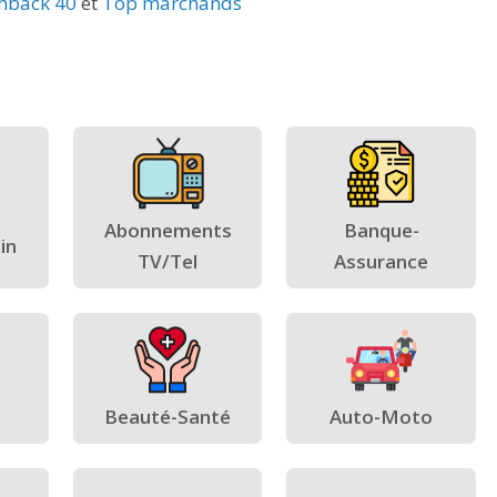
hback 40
et
Top marchands
Abonnements
Banque-
in
TV/Tel
Assurance
Beauté-Santé
Auto-Moto