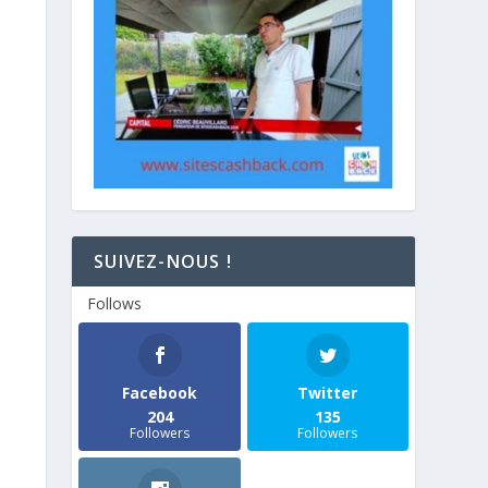
SUIVEZ-NOUS !
Follows
Facebook
Twitter
204
135
Followers
Followers