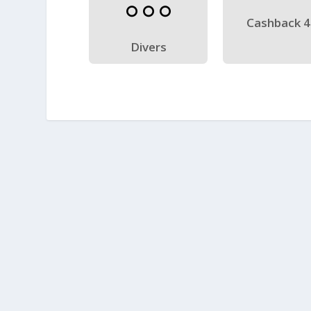
Cashback 
Divers