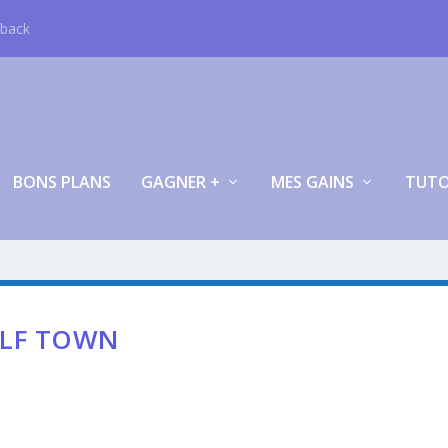
hback
BONS PLANS
GAGNER +
MES GAINS
TUT
OLF TOWN