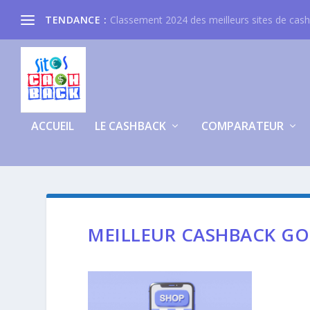
TENDANCE :
Classement 2024 des meilleurs sites de cas
ACCUEIL
LE CASHBACK
COMPARATEUR
MEILLEUR CASHBACK G