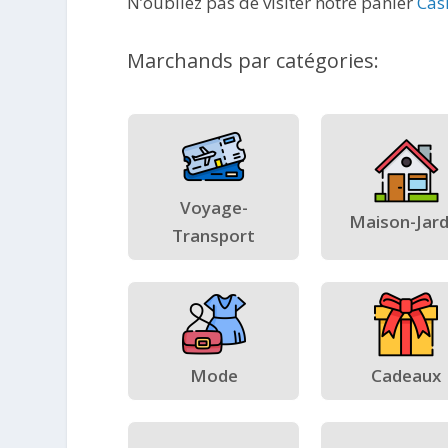
N’oubliez pas de visiter notre panier
Cas
Marchands par catégories:
Voyage-
Maison-Jard
Transport
Mode
Cadeaux