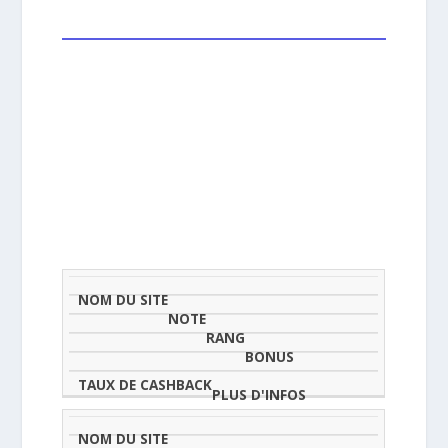
NOM
NOTE
TAU
DU
(SUR
CLASSEMENT
BONUS
CAS
SITE
5)