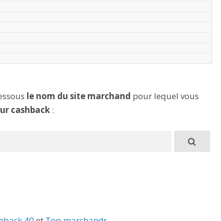
dessous
le nom du site marchand
pour lequel vous
eur cashback
:
hback 40
et
Top marchands