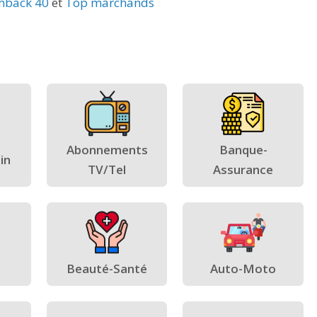
hback 40
et
Top marchands
Abonnements
Banque-
in
TV/Tel
Assurance
Beauté-Santé
Auto-Moto