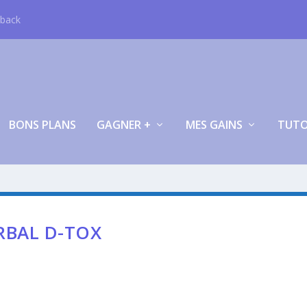
hback
BONS PLANS
GAGNER +
MES GAINS
TUT
RBAL D-TOX