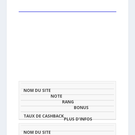
NOM
NOTE
TAU
DU
(SUR
CLASSEMENT
BONUS
CAS
SITE
5)