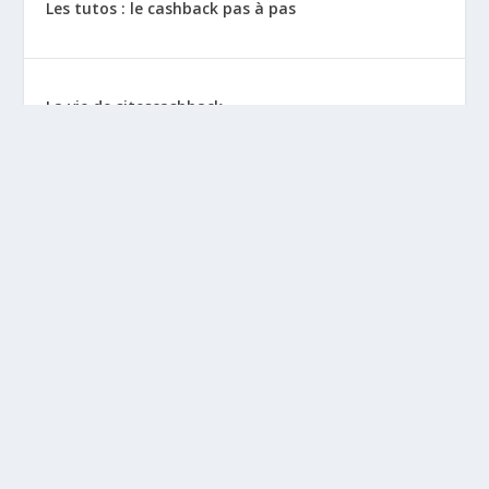
Les tutos : le cashback pas à pas
La vie de sitescashback
Gains (preuves de paiement)
Mentions Légales
BLOGS À DÉCOUVRIR
Leclubargent