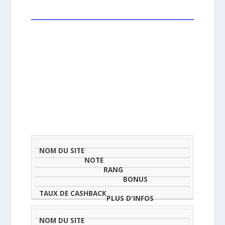
NOM
NOTE
TAU
DU
(SUR
CLASSEMENT
BONUS
CAS
SITE
5)