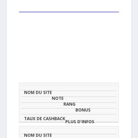
NOM
NOTE
TAU
DU
(SUR
CLASSEMENT
BONUS
CAS
SITE
5)