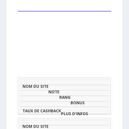
NOM
NOTE
TAU
DU
(SUR
CLASSEMENT
BONUS
CAS
SITE
5)