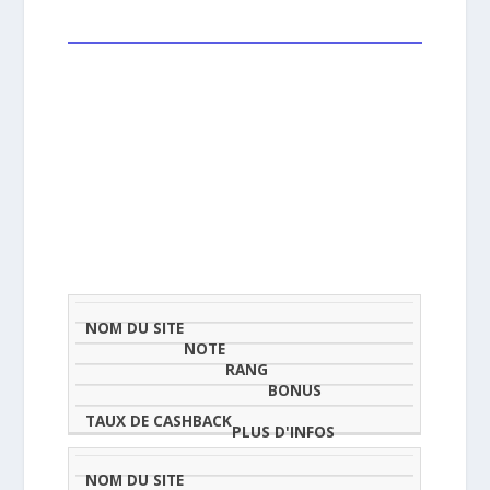
NOM
NOTE
TAU
DU
(SUR
CLASSEMENT
BONUS
CAS
SITE
5)