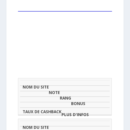
NOM
NOTE
TAU
DU
(SUR
CLASSEMENT
BONUS
CAS
SITE
5)