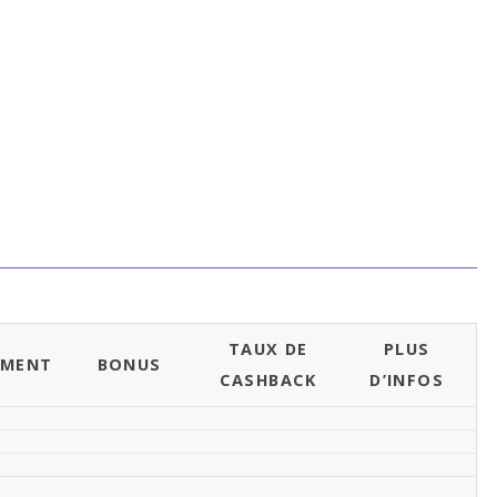
TAUX DE
PLUS
EMENT
BONUS
CASHBACK
D’INFOS