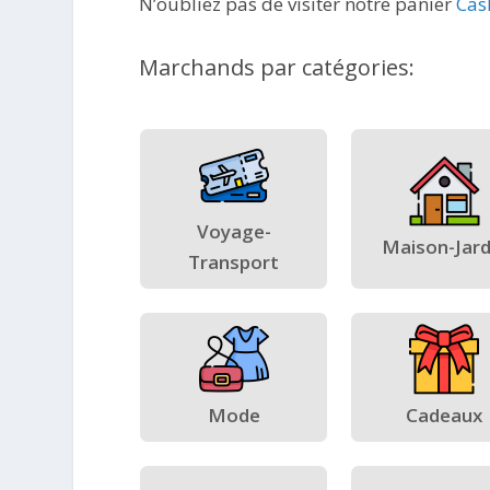
N’oubliez pas de visiter notre panier
Cas
Marchands par catégories:
Voyage-
Maison-Jard
Transport
Mode
Cadeaux