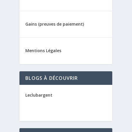
Gains (preuves de paiement)
Mentions Légales
BLOGS À DÉCOUVRIR
Leclubargent