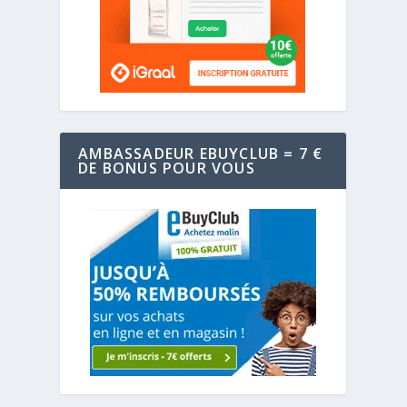
AMBASSADEUR EBUYCLUB = 7 €
DE BONUS POUR VOUS