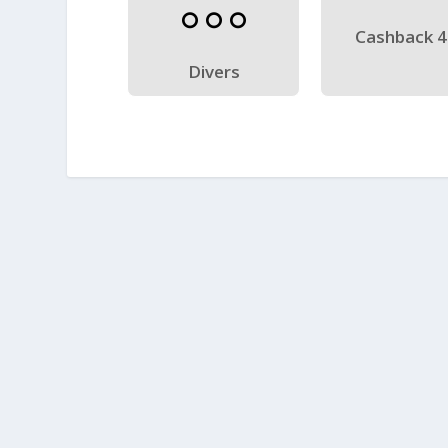
Cashback 
Divers