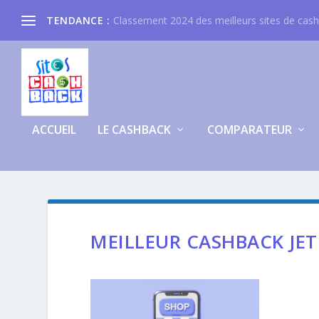
TENDANCE :
Classement 2024 des meilleurs sites de cas
ACCUEIL
LE CASHBACK
COMPARATEUR
MEILLEUR CASHBACK JE