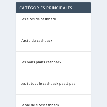
CATÉGORIES PRINCIPALES
Les sites de cashback
L’actu du cashback
Les bons plans cashback
Les tutos : le cashback pas à pas
La vie de sitescashback