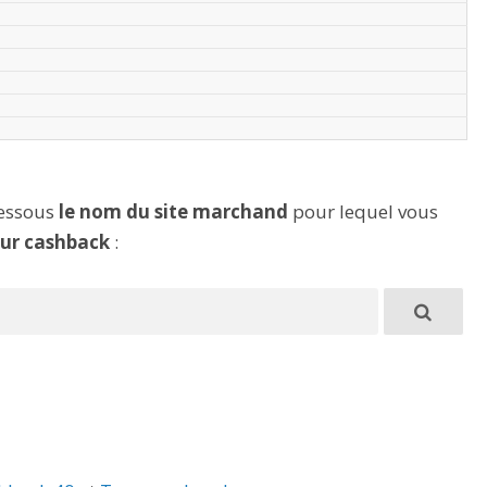
dessous
le nom du site marchand
pour lequel vous
eur cashback
: