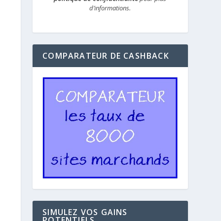
d’informations.
COMPARATEUR DE CASHBACK
SIMULEZ VOS GAINS
POTENTIELS