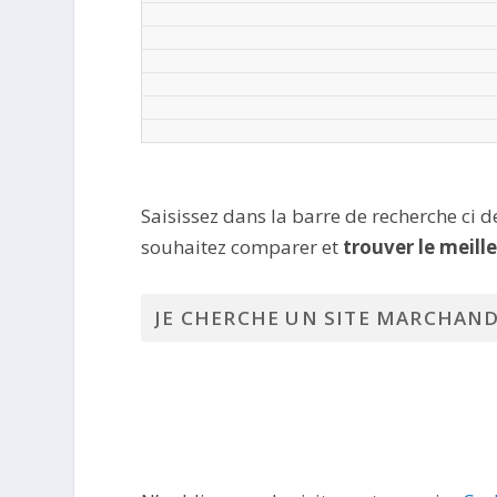
Saisissez dans la barre de recherche ci 
souhaitez comparer et
trouver le meill