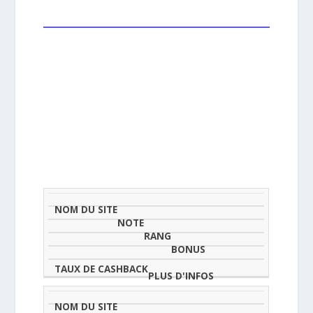
NOM
NOTE
TAU
DU
(SUR
CLASSEMENT
BONUS
CAS
SITE
5)