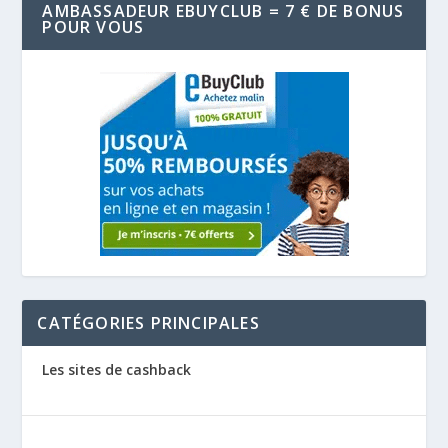
AMBASSADEUR EBUYCLUB = 7 € DE BONUS
POUR VOUS
CATÉGORIES PRINCIPALES
Les sites de cashback