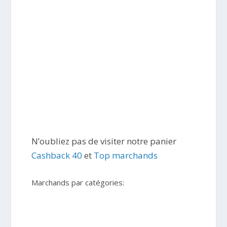
N’oubliez pas de visiter notre panier
Cashback 40
et
Top marchands
Marchands par catégories: