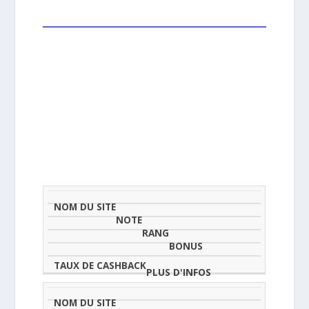
NOM
NOTE
TAU
DU
(SUR
CLASSEMENT
BONUS
CAS
SITE
5)